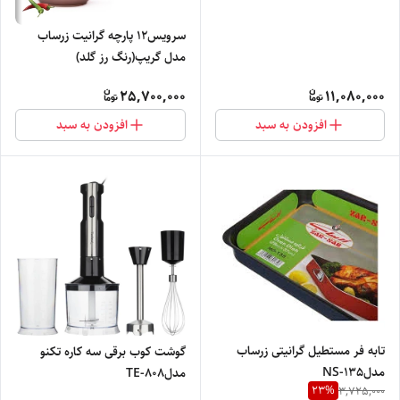
سرویس۱۲ پارچه گرانیت زرساب
مدل گریپ(رنگ رز گلد)
25,700,000
11,080,000
افزودن به سبد
افزودن به سبد
تابه فر مستطیل گرانیتی زرساب
گوشت کوب برقی سه کاره تکنو
مدلNS-135
مدلTE-808
23
%
3,725,000