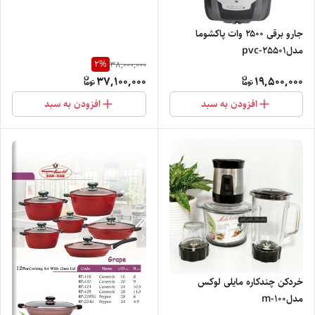
جارو برقی ۲۵۰۰ وات پاکشوما
مدلpvc-25501
2
%
38,000,000
37,100,000
19,500,000
افزودن به سبد
افزودن به سبد
خردکن چندکاره مایلی لوکس
مدلm-100