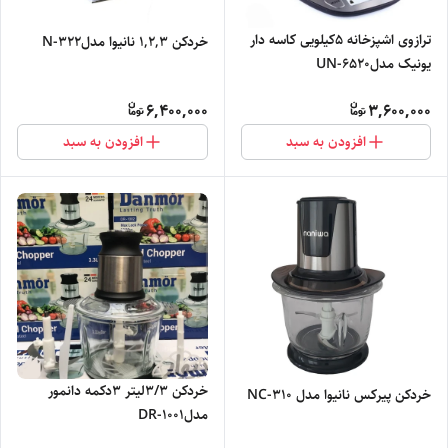
ترازوی اشپزخانه ۵کیلویی کاسه دار
خردکن 1,2,3 نانیوا مدلN-322
یونیک مدلUN-6520
6,400,000
3,600,000
افزودن به سبد
افزودن به سبد
خردکن 3/3لیتر ۳دکمه دانمور
خردکن پیرکس نانیوا مدل NC-310
مدلDR-1001