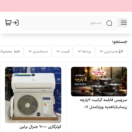
جستجو:
جدیدترین
برندها
قیمت
دسته‌بندی
فقط محصولات
سرویس قابلمه گرانیت ۷پارچه
زرساب(باهدیه ویژه)مدل ۰۷
کولرگازی ۷۰۰۰ جنرال برلین