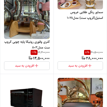
سماور رنگی طلایی عروس
استیل(کروپ ست) مدل۱۰۲۸
کتری وقوری رونیکا پایه چوبی کروپ
ست مدل۸۰۳
11
%
8
%
16,400,000
30,500,000
14,500,000
28,000,000
افزودن به سبد
افزودن به سبد