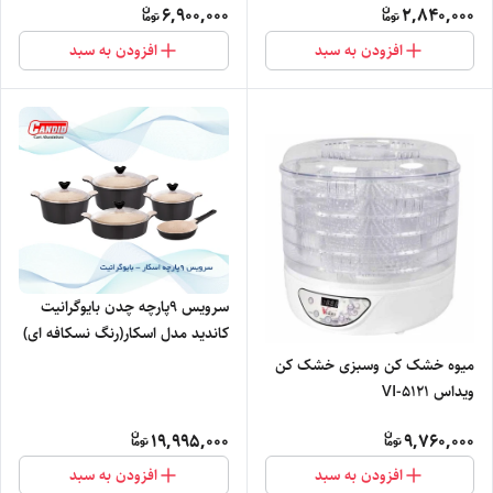
6,900,000
2,840,000
افزودن به سبد
افزودن به سبد
سرویس ۹پارچه چدن بایوگرانیت
کاندید مدل اسکار(رنگ نسکافه ای)
میوه خشک کن وسبزی خشک کن
ویداس VI-5121
19,995,000
9,760,000
افزودن به سبد
افزودن به سبد