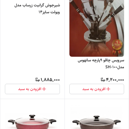
شیرجوش گرانیت زرساب مدل
ویولت سایز۱۴
سرویس چاقو ۹پارچه سانهوس
مدلSH-100
1,885,000
4,200,000
افزودن به سبد
افزودن به سبد