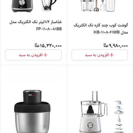
غذاساز ۱/۶لیتر تک الکتریک مدل
گوشت کوب چند کاره تک الکتریک
FP-1108--81BB
مدل HB-1108-61WB
15,320,000
9,980,000
افزودن به سبد
افزودن به سبد