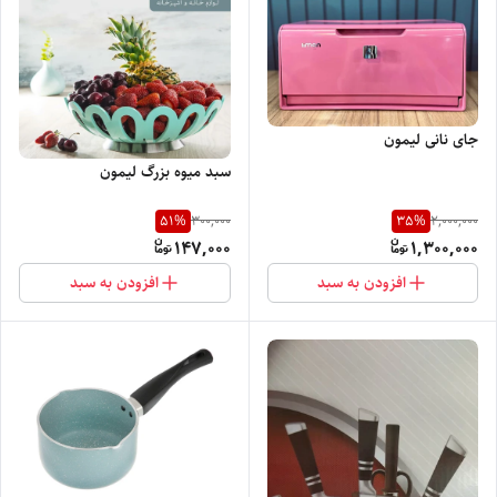
جای نانی لیمون
سبد میوه بزرگ لیمون
51
%
35
%
300,000
2,000,000
147,000
1,300,000
افزودن به سبد
افزودن به سبد