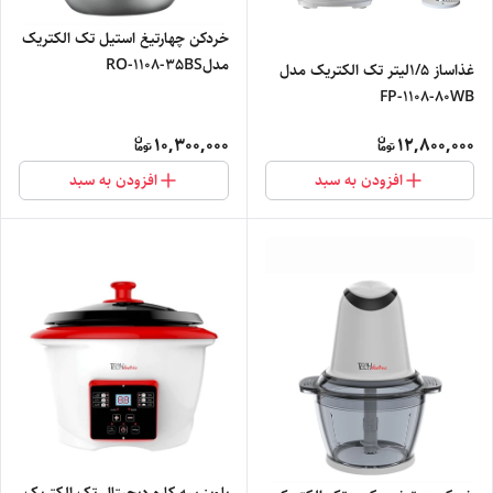
خردکن چهارتیغ استیل تک الکتریک
مدلRO-1108-35BS
غذاساز ۱/۵لیتر تک الکتریک مدل
FP-1108-۸۰WB
10,300,000
12,800,000
افزودن به سبد
افزودن به سبد