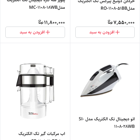
پلوپز سه کاره دیجیتال تک الکتریک
خردکن دوتیغ پیرکس تک الکتریک
مدلMC-1108-18WB
مدلRO-1108-51BB
11,800,000
7,550,000
افزودن به سبد
افزودن به سبد
اتو دیجیتال تک الکتریک مدل SI-
1108-28WB
اب مرکبات گیر تک الکتریک