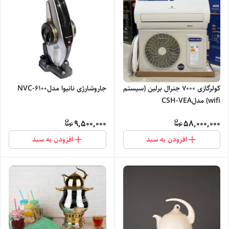
کولرگازی ۷۰۰۰ جنرال برلین (سیستم
جاروشارژی نانیوا مدلNVC-6100
wifi) مدلCSH-VEA
9,500,000
58,000,000
افزودن به سبد
افزودن به سبد