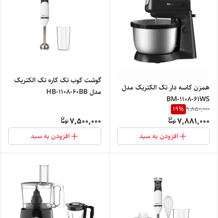
گوشت کوب تک کاره تک الکتریک
همزن کاسه دار تک الکتریک مدل
مدل HB-1108-60BB
BM-1108-61WS
19
%
9,850,000
7,500,000
7,881,000
افزودن به سبد
افزودن به سبد