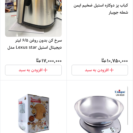
کباب پز دوکاره استیل ضخیم ایمن
شعله جویبار
سرخ کن بدون روغن 6/5 لیتر
دیجیتال استیل Lexus star مدل
LS-9229
17,000,000
10,750,000
افزودن به سبد
افزودن به سبد