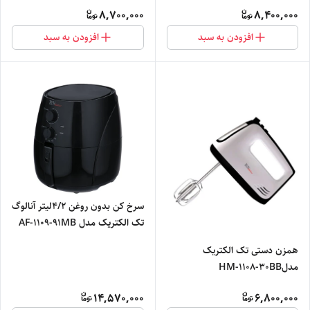
8,700,000
8,400,000
افزودن به سبد
افزودن به سبد
سرخ کن بدون روغن ۴/۲لیتر آنالوگ
تک الکتریک مدل AF-1109-91MB
همزن دستی تک الکتریک
مدلHM-1108-30BB
14,570,000
6,800,000