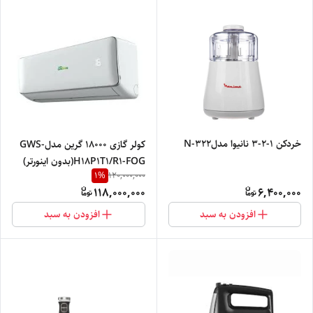
خردکن ۱-۲-۳ نانیوا مدلN-322
کولر گازی ۱۸۰۰۰ گرین مدلGWS-
H18P1T1/R1-FOG(بدون اینورتر)
1
%
120,000,000
118,000,000
6,400,000
افزودن به سبد
افزودن به سبد