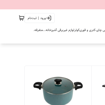
ورود | ثبت‌نام
 چای.
کتری و قوری
کولر
لوازم غیربرقی آشپزخانه...
متفرقه.