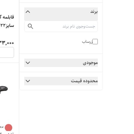
برند
قابلمه 
سایز۲۲
زرساب
33,000
موجودی
محدوده قیمت