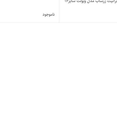
رانیت زرساب مدل ویولت سایز۱۶
ناموجود