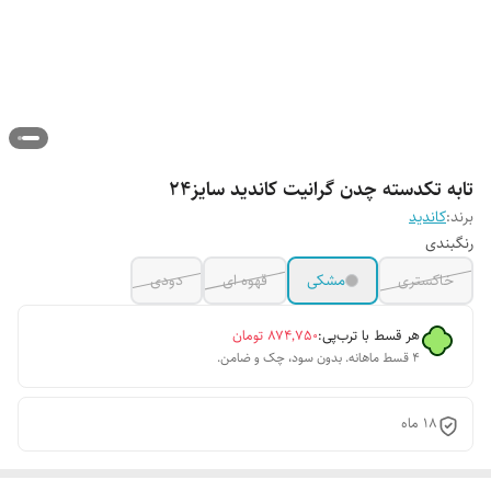
تابه تکدسته چدن گرانیت کاندید سایز۲۴
برند:
کاندید
رنگبندی
خاکستری
مشکی
قهوه ای
دودی
هر قسط با ترب‌پی:
۸۷۴٬۷۵۰
تومان
۴ قسط ماهانه. بدون سود، چک و ضامن.
18 ماه