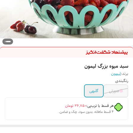
سبد میوه بزرگ لیمون
برند:
لیمون
رنگبندی
صورتی
گلبهی
هر قسط با ترب‌پی:
۳۶٬۷۵۰
تومان
۴ قسط ماهانه. بدون سود، چک و ضامن.