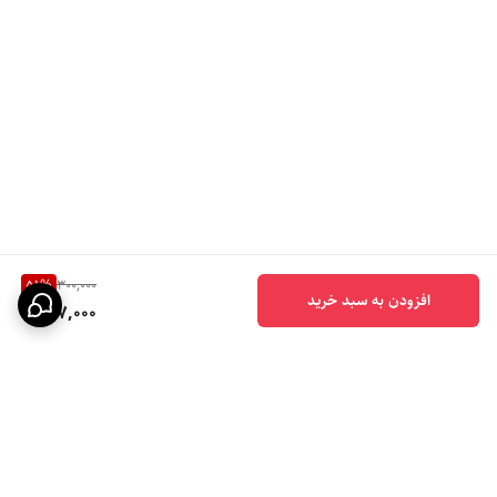
51
%
300,000
افزودن به سبد خرید
147,000