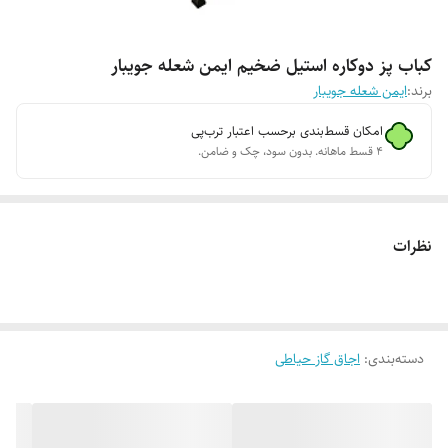
کباب پز دوکاره استیل ضخیم ایمن شعله جویبار
برند:
ایمن شعله جویبار
امکان قسط‌بندی برحسب اعتبار ترب‌پی
۴ قسط ماهانه. بدون سود، چک و ضامن.
نظرات
دسته‌بندی
:
اجاق گاز حیاطی