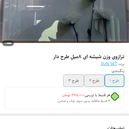
ترازوی وزن شیشه ای ۸میل طرح دار
برند:
SUN SET
رنگبندی
طرح 1
طرح ۲
طرح ۳
هر قسط با ترب‌پی:
۳۷۵٬۰۰۰
تومان
۴ قسط ماهانه. بدون سود، چک و ضامن.
توضیحات