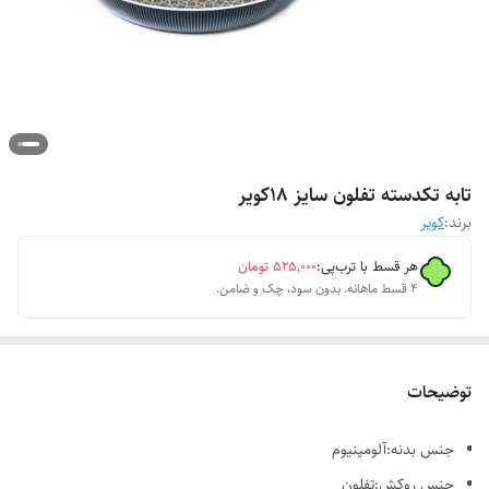
تابه تکدسته تفلون سایز ۱۸کویر
برند:
کویر
هر قسط با ترب‌پی:
۵۲۵٬۰۰۰
تومان
۴ قسط ماهانه. بدون سود، چک و ضامن.
توضیحات
جنس بدنه:آلومینیوم
جنس روکش:تفلون