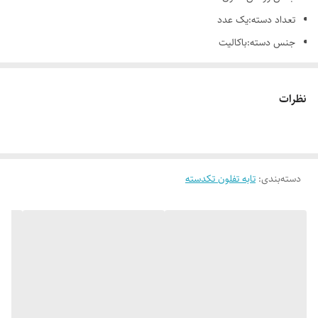
تعداد دسته:یک عدد
جنس دسته:باکالیت
در:ندارد
نظرات
دسته‌بندی
:
تابه تفلون تکدسته