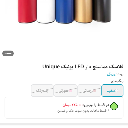
فلاسک دماسنج دار LED یونیک Unique
برند:
یونیک
رنگبندی
سفید
زرشکی
صورتی
چندرنگ
هر قسط با ترب‌پی:
۲۲۵٬۰۰۰
تومان
۴ قسط ماهانه. بدون سود، چک و ضامن.