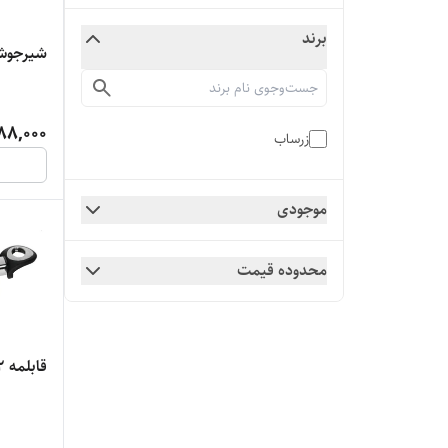
برند
شیرجوش گر
88,000
زرساب
موجودی
محدوده قیمت
قابلمه 22 گرانیت زرساب