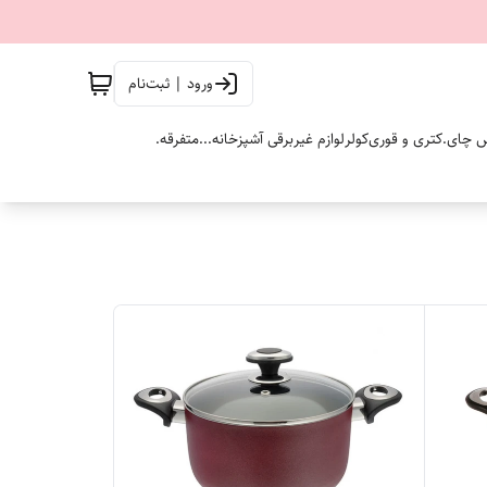
ورود | ثبت‌نام
 چای.
کتری و قوری
کولر
لوازم غیربرقی آشپزخانه...
متفرقه.