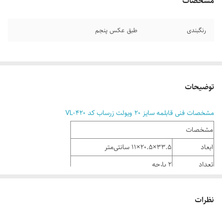
مشخصات
رنگبندی
طبق عکس پنجم
توضیحات
مشخصات فنی قابلمه سایز 20 ویولت زرساب کد VL-420
مشخصات
ابعاد
33.5×20.5×11 سانتی‌متر
تعداد
2 پارچه
جنس بدنه
آلومینیوم با روکش گرانیت
نظرات
جنس درب
شیشه ای
جنس دستگیره
باکالیت