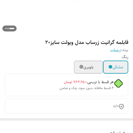
قابلمه گرانیت زرساب مدل ویولت سایز۲۰
برند:
زرساب
رنگ
مشکی⚫
بلوبری🔵
هر قسط با ترب‌پی:
۹۶۳٬۲۵۰
تومان
۴ قسط ماهانه. بدون سود، چک و ضامن.
دارد