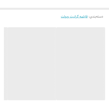
جنس روکش
گرانیت
جنس ظرف
روکش نچسب
دسته‌بندی
:
قابلمه گرانیت ویولت
رنگ
آبی آسمانی, بلوبری, نسکافه‌ای, مشکی
سازنده
زرساب
قطر
20cm
قطر محصول
20 سانتی متر
کشور سازنده
ایران
وزن محصول
1380 گرم