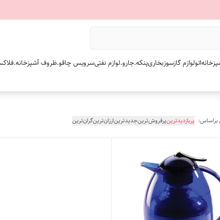
پزخانه
اتو
لوازم گازسوز
بخاری
پنکه.
جارو.
لوازم نفتی
سرویس چاقو.
ظروف آشپزخانه.
فلاکس
 براساس:
پربازدیدترین
پرفروش‌ترین
جدیدترین
ارزان‌ترین
گران‌ترین