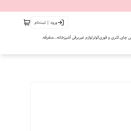
ورود | ثبت‌نام
 چای.
کتری و قوری
کولر
لوازم غیربرقی آشپزخانه...
متفرقه.