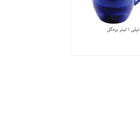
یتر یزدگل