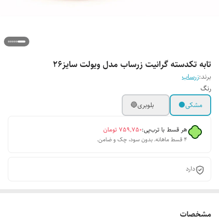
تابه تکدسته گرانیت زرساب مدل ویولت سایز۲۶
برند:
زرساب
رنگ
مشکی⚫
بلوبری🔵
هر قسط با ترب‌پی:
۷۵۹٬۷۵۰
تومان
۴ قسط ماهانه. بدون سود، چک و ضامن.
دارد
مشخصات