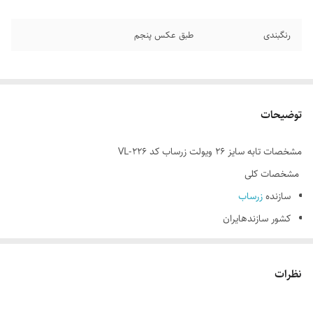
رنگبندی
طبق عکس پنجم
توضیحات
مشخصات تابه سایز 26 ویولت زرساب کد VL-226
مشخصات کلی
سازنده
زرساب
کشور سازندهایران
قطر محصول26 سانتیمتر
مشخصات فنی
نظرات
جنس بدنهآلومینیوم با روکش گرانیت
جنس دستگیرهباکالیت