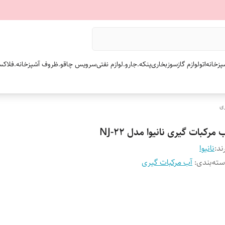
پزخانه
اتو
لوازم گازسوز
بخاری
پنکه.
جارو.
لوازم نفتی
سرویس چاقو.
ظروف آشپزخانه.
فلاکس
ری
 مرکبات گیری نانیوا مدل NJ-22
ند:
نانیوا
ته‌بندی
:
آب مرکبات گیری