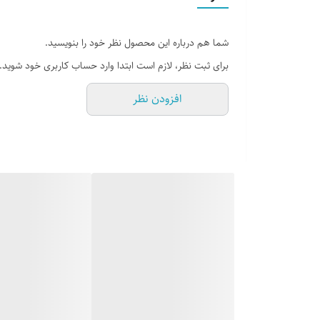
جنس بدنه
پلاستیک
شما هم درباره این محصول نظر خود را بنویسید.
دارای درب ضد چکه مخزن آبمیوه
✔️
برای ثبت نظر، لازم است ابتدا وارد حساب کاربری خود شوید.
دارای درپوش کریستالی
✔️
افزودن نظر
دارای قسمت جداشونده قابل شستشو
✔️
رنگ
سفید
موتور با حداکثر توان 60 وات
✔️
نحوه عملکرد
دکمه فشاری
نوع
تک کاره
نوع عملکرد
برق
وزن
1.5 کیلوگرم