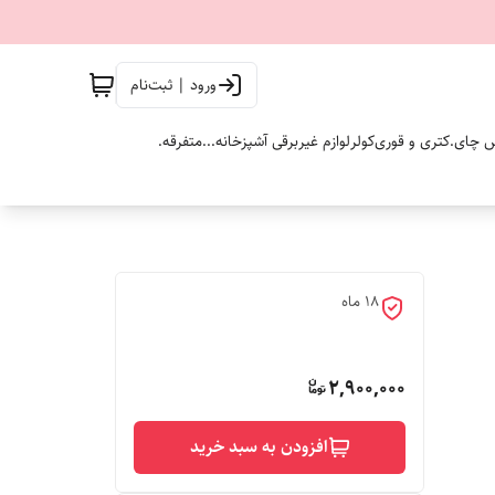
ورود | ثبت‌نام
 چای.
کتری و قوری
کولر
لوازم غیربرقی آشپزخانه...
متفرقه.
18 ماه
2,900,000
افزودن به سبد خرید