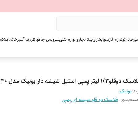
پزخانه
اتو
لوازم گازسوز
بخاری
پنکه.
جارو.
لوازم نفتی
سرویس چاقو.
ظروف آشپزخانه.
فلاکس
 دوقلو۱/۳ لیتر پمپی استیل شیشه دار یونیک مدل UN-9030
ند:
یونیک
ته‌بندی
:
فلاسک دو قلو شیشه ای پمپی