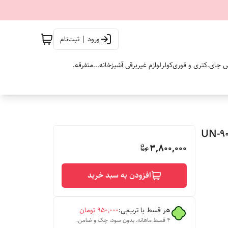
ورود | ثبت‌نام
 چای.
کتری و قوری
کولر
لوازم غیربرقی آشپزخانه...
متفرقه.
3,800,000
افزودن به سبد خرید
هر قسط با ترب‌پی:
۹۵۰٬۰۰۰
تومان
۴ قسط ماهانه. بدون سود، چک و ضامن.