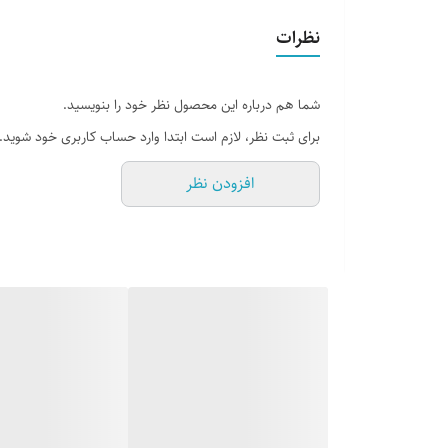
سایر مشخصات
بدنه از استیل ضخیم برای مقاومت در برابر ضربه, دارای ۲ محفظه جداگانه برای نگهداری آب سرد و گ
نظرات
ظرفیت فلاسک
۲٫۶ لیتر
قابلیت حفظ دما
✔️
شما هم درباره این محصول نظر خود را بنویسید.
نوع سری
پیچی
برای ثبت نظر، لازم است ابتدا وارد حساب کاربری خود شوید.
نوع عایق
شیشه
افزودن نظر
وززن پر
4400 گرم
وزن خالی
۱۸۰۰ گرم