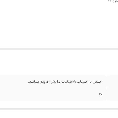
یز
:
۲۶
اجناس با احتساب 9%مالیات برارزش افزوده میباشد.
۲۶