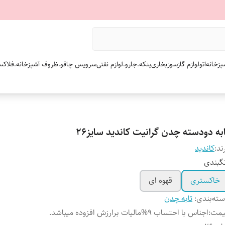
پزخانه
اتو
لوازم گازسوز
بخاری
پنکه.
جارو.
لوازم نفتی
سرویس چاقو.
ظروف آشپزخانه.
فلاکس
به دودسته چدن گرانیت کاندید سایز۲۶
ند:
کاندید
گبندی
خاکستری
قهوه ای
ته‌بندی
:
تابه چدن
یمت
:
اجناس با احتساب 9%مالیات برارزش افزوده میباشد.