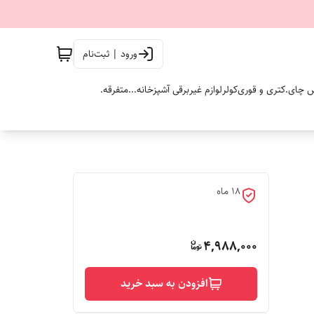
ورود | ثبت‌نام
 چای.
کتری و قوری
کولر
لوازم غیربرقی آشپزخانه...
متفرقه.
18 ماه
4,988,000
افزودن به سبد خرید