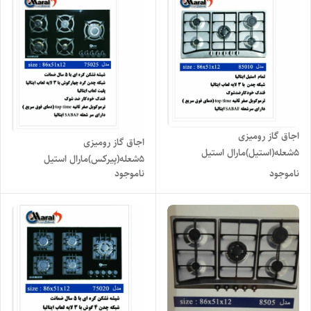
اجاق گاز رومیزی
اجاق گاز رومیزی
۵شعله(استیل)مارال استیل
۵شعله(پیرکس)مارال استیل
مدل۸۵۰۳۵
ناموجود
ناموجود
مدل۷۵۰۲۵