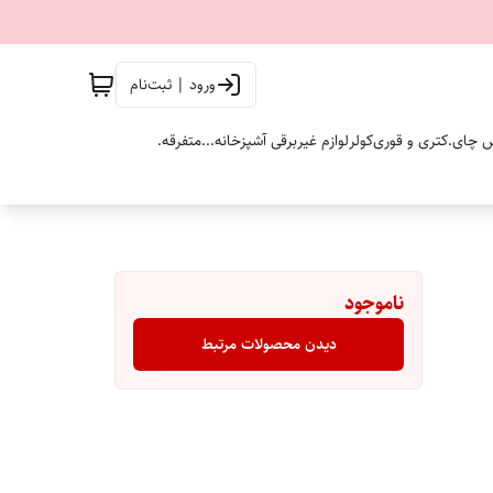
ورود | ثبت‌نام
 چای.
کتری و قوری
کولر
لوازم غیربرقی آشپزخانه...
متفرقه.
ناموجود
دیدن محصولات مرتبط