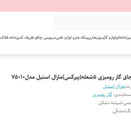
پزخانه
اتو
لوازم گازسوز
بخاری
پنکه.
جارو.
لوازم نفتی
سرویس چاقو.
ظروف آشپزخانه.
فلاکس
 گاز رومیزی ۵شعله(پیرکس)مارال استیل مدل۷۵۰۱۰
ند:
مارال استیل
ته‌بندی
:
گاز رومیزی
نس
:
شیشه نشکن
نگ
:
مشکی