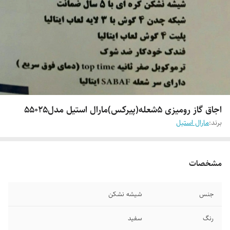
اجاق گاز رومیزی ۵شعله(پیرکس)مارال استیل مدل۵۵۰۲۵
برند:
مارال استیل
مشخصات
جنس
شیشه نشکن
رنگ
سفید