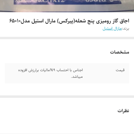
اجاق گاز رومیزی پنج شعله(پیرکس) مارال استیل مدل۶۵۰۱۰
برند:
مارال استیل
مشخصات
قیمت
اجناس با احتساب 9%مالیات برارزش افزوده
میباشد.
نظرات