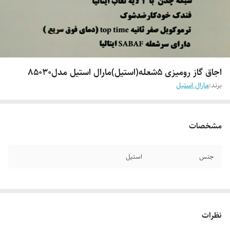
اجاق گاز رومیزی ۵شعله(استیل)مارال استیل مدل۸۵۰۳۰
برند:
مارال استیل
مشخصات
جنس
استیل
نظرات