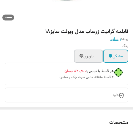
قابلمه گرانیت زرساب مدل ویولت سایز۱۸
برند:
زرساب
رنگ
مشکی⚫
بلوبری🔵
هر قسط با ترب‌پی:
۸۲۰٬۵۰۰
تومان
۴ قسط ماهانه. بدون سود، چک و ضامن.
دارد
مشخصات