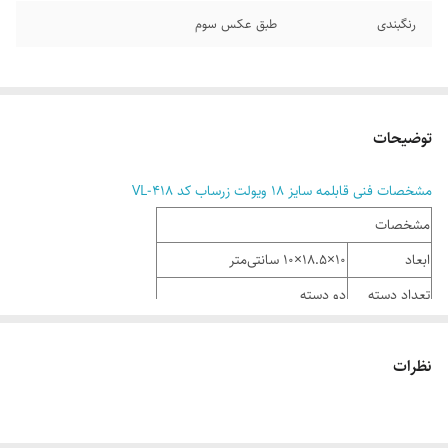
رنگبندی
طبق عکس سوم
توضیحات
مشخصات فنی قابلمه سایز 18 ویولت زرساب کد VL-418
مشخصات
ابعاد
10×18.5×10 سانتی‌متر
تعداد دسته
دو دسته
جنس بدنه
آلومینیوم با روکش گرانیت
نظرات
جنس درب
شیشه ای
جنس دستگیره
باکالیت
جنس روکش
گرانیت