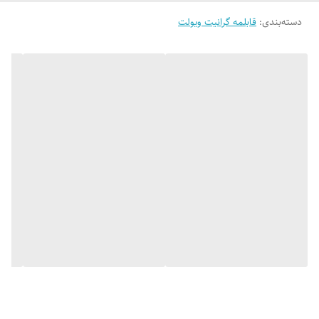
در
دارد
دسته‌بندی
:
قابلمه گرانیت ویولت
سازنده
زرساب
سایر توضیحات
جنس درپوش: شیشه با رینگ فلزی
قطر محصول
18 سانتی متر
کشور سازنده
ایران
وزن
1105 گرم