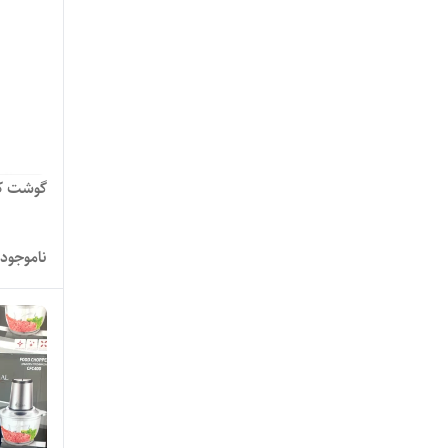
گوشت ک
ناموجود