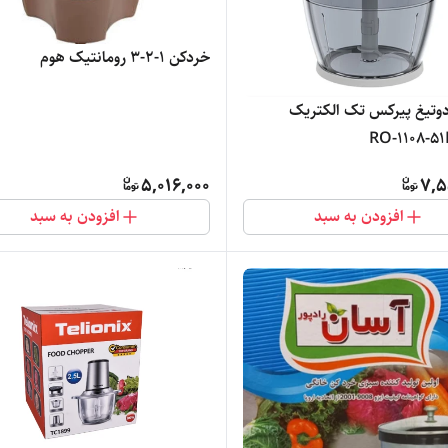
خردکن ۱-۲-۳ رومانتیک هوم
وتیغ پیرکس تک الکتریک
5,016,000
7,5
افزودن به سبد
افزودن به سبد