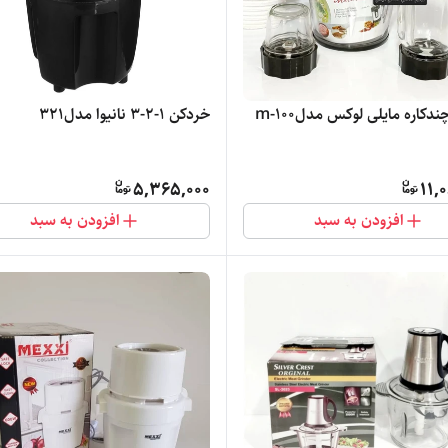
دکاره مایلی لوکس مدلm-100
خردکن ۱-۲-۳ نانیوا مدل321
5,365,000
11,
افزودن به سبد
افزودن به سبد