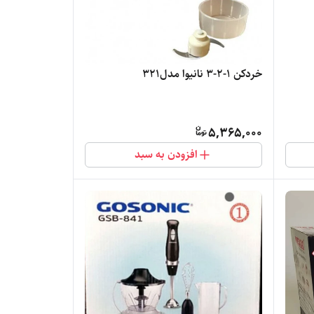
خردکن ۱-۲-۳ نانیوا مدل321
5,365,000
افزودن به سبد