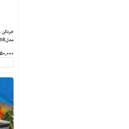
شرایتون
کاراکال
خردکن د
گوسونیک
مدلRO-1108-51BB
مالینوکس
50,000
مایللوکس
مکسی
نانیوا
ویداس
یونیک