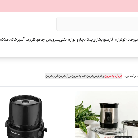
پزخانه
اتو
لوازم گازسوز
بخاری
پنکه.
جارو.
لوازم نفتی
سرویس چاقو.
ظروف آشپزخانه.
فلاکس
 براساس:
پربازدیدترین
پرفروش‌ترین
جدیدترین
ارزان‌ترین
گران‌ترین