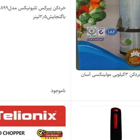
خردکن پیرکس تلی
باگنجایش۲٫۵لینر
سبزی خردکن ۳کیلویی مولینکسی آسان
ناموجود