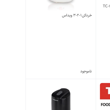
ونیکس مدلTC-1899
خردکن۱-۲-۳ ویداس
ناموجود