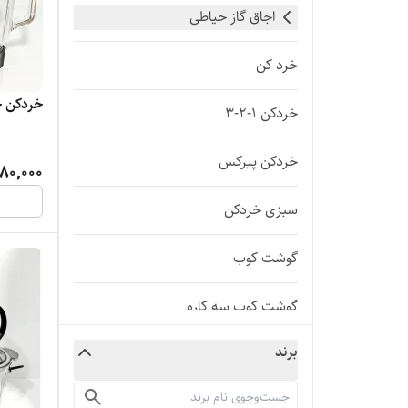
اجاق گاز حیاطی
خرد کن
خردکن چن
خردکن ۱-۲-۳
خردکن پیرکس
080,000
سبزی خردکن
گوشت کوب
گوشت کوب سه کاره
برند
لوازم برقی
لوازم برقی پخت وپز