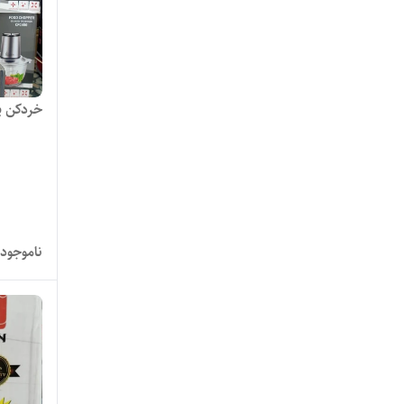
خردکن پ
ناموجود