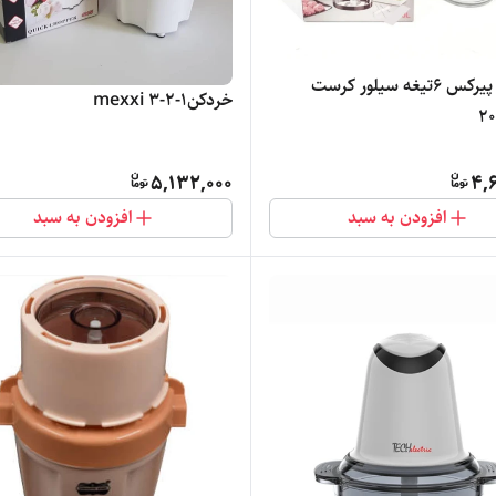
خرد کن پیرکس ۶تیغه سیلور کرست
خردکن۱-۲-۳ mexxi
5,132,000
4,
افزودن به سبد
افزودن به سبد