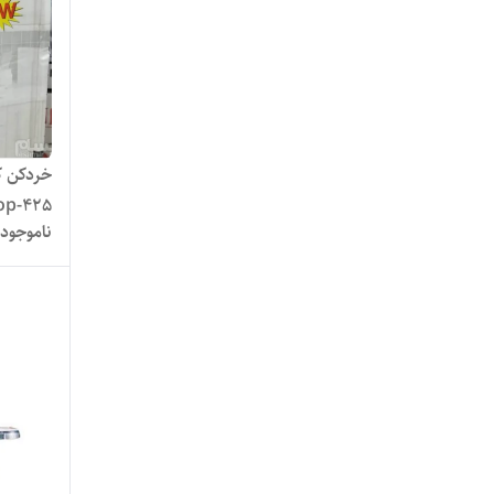
op-425
ناموجود