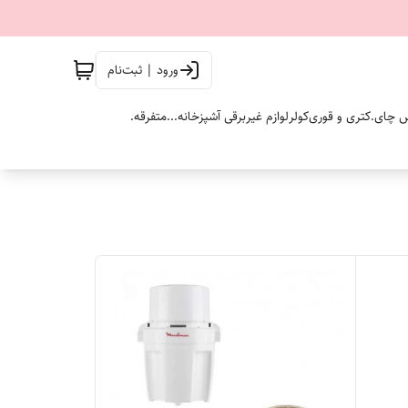
ورود | ثبت‌نام
 چای.
کتری و قوری
کولر
لوازم غیربرقی آشپزخانه...
متفرقه.