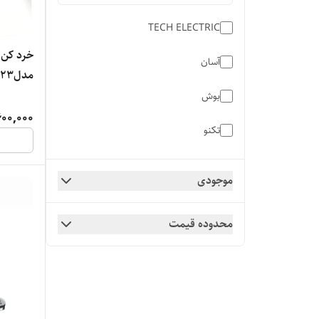
TECH ELECTRIC
آسان
مدل۲۰۲۳
بوش
600,000
تکنو
تلینیکس
موجودی
تیلونیکس
محدوده قیمت
دلمونتی
رومانتیک
سیلور کرست