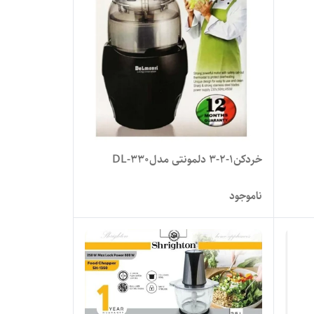
خردکن۱-۲-۳ دلمونتی مدلDL-330
ناموجود