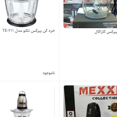
خرد کن پیرکس تکنو مدل TE-211
یرکس کاراکال
ناموجود