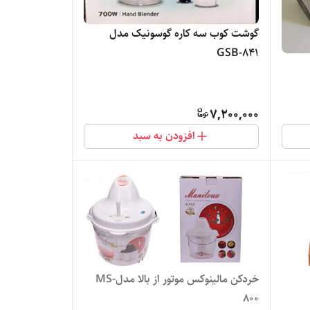
گوشت کوب سه کاره گوسونیک مدل
GSB-841
7,200,000
افزودن به سبد
خردکن مالینوکس موتور از بالا مدلMS-
800