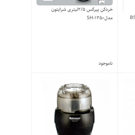
خردکن پیرکس ۲/۵لیتری شرایتون
لیتر بوش مدل BSI-
مدلSH-1350
ناموجود