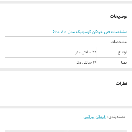
توضیحات
مشخصات فنی خردکن گوسونیک مدل Gsc 810
مشخصات
ارتفاع
22 سانتی متر
پهنا
19 سانتی متر
جنس تیغه
استیل ضد زنگ
نظرات
دو تیغه چرخش همزنان دو تیغ برای بهتر خردکردن مواد
سایر مشخصات
غذایی
ظرفیت ظرف
1200 لیتر
خردکن
دسته‌بندی
:
خردکن پیرکس
عمق
18 سانتی متر