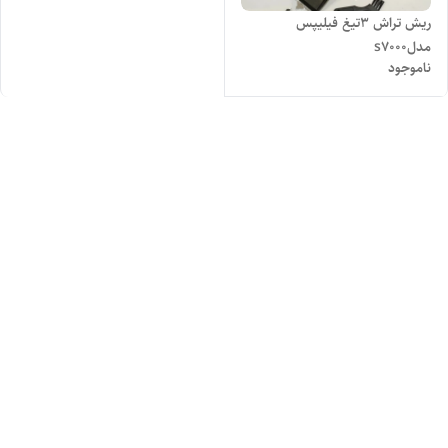
ریش تراش ۳تیغ فیلیپس
مدلs7000
ناموجود