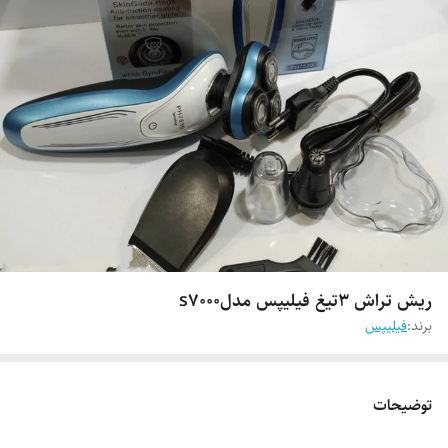
ریش تراش ۳تیغ فیلیپس مدلs7000
برند:
فیلیپس
توضیحات