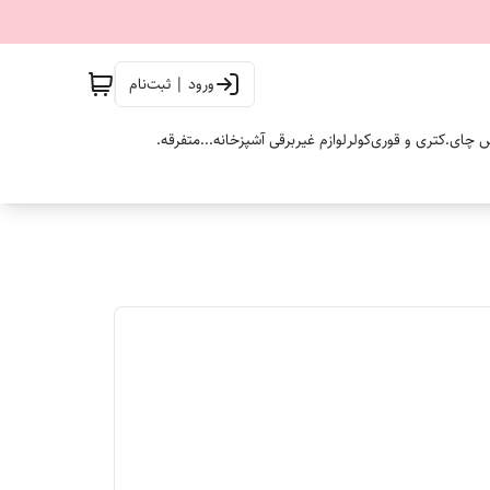
ورود | ثبت‌نام
 چای.
کتری و قوری
کولر
لوازم غیربرقی آشپزخانه...
متفرقه.