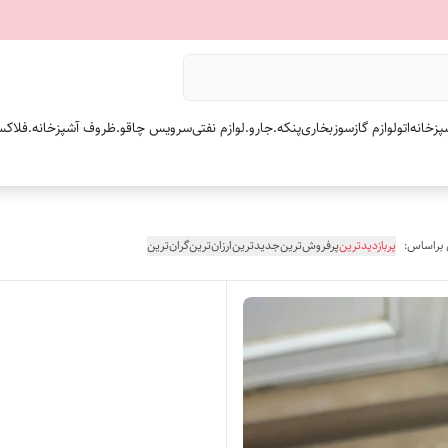
پزخانه
اتو
لوازم گازسوز
بخاری
پنکه.
جارو.
لوازم نفتی
سرویس چاقو.
ظروف آشپزخانه.
فلاکس
 براساس:
پربازدیدترین
پرفروش‌ترین
جدیدترین
ارزان‌ترین
گران‌ترین