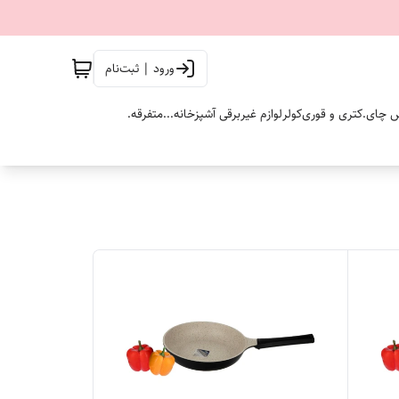
ورود | ثبت‌نام
 چای.
کتری و قوری
کولر
لوازم غیربرقی آشپزخانه...
متفرقه.