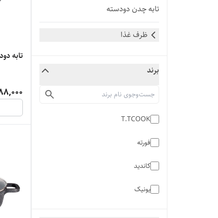
تابه چدن دودسته
ظرف غذا
تابه دود
برند
88,000
T.TCOOK
فورته
کاندید
یونیک