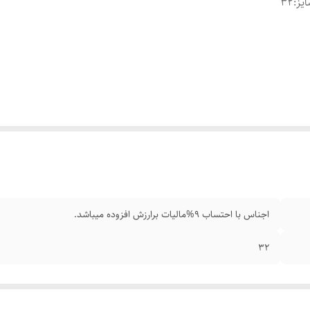
یز
:
۳۲
اجناس با احتساب 9%مالیات برارزش افزوده میباشد.
۳۲