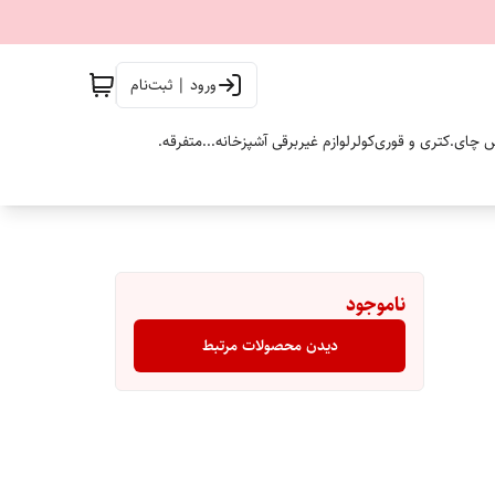
ورود | ثبت‌نام
 چای.
کتری و قوری
کولر
لوازم غیربرقی آشپزخانه...
متفرقه.
ناموجود
دیدن محصولات مرتبط