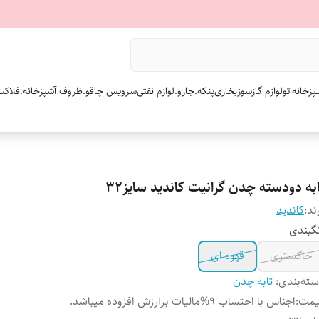
پزخانه
اتو
لوازم گازسوز
بخاری
پنکه.
جارو.
لوازم نفتی
سرویس چاقو.
ظروف آشپزخانه.
فلاکس
به دودسته چدن گرانیت کاندید سایز۳۲
ند:
کاندید
گبندی
خاکستری
قهوه ای
ته‌بندی
:
تابه چدن
یمت
:
اجناس با احتساب 9%مالیات برارزش افزوده میباشد.