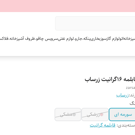
پزخانه
اتو
لوازم گازسوز
بخاری
پنکه.
جارو.
لوازم نفتی
سرویس چاقو.
ظروف آشپزخانه.
فلاکس
مه 16گرانیت زرساب
zars
ند:
زرساب
نگ
سورمه ای
زرشکی
مشکی
ته‌بندی
:
قابلمه گرانیت