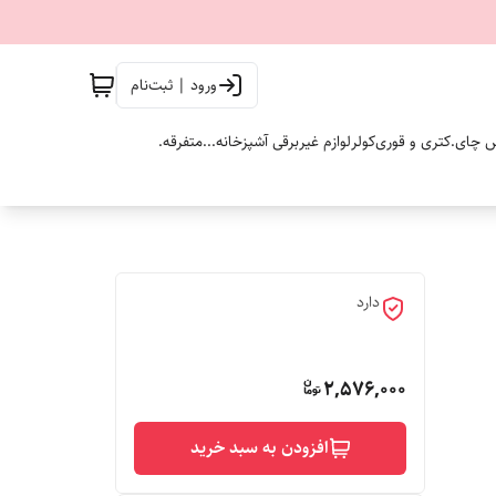
ورود | ثبت‌نام
 چای.
کتری و قوری
کولر
لوازم غیربرقی آشپزخانه...
متفرقه.
دارد
2,576,000
افزودن به سبد خرید