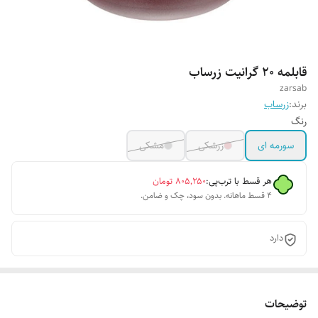
قابلمه 20 گرانیت زرساب
zarsab
برند:
زرساب
رنگ
سورمه ای
زرشکی
مشکی
هر قسط با ترب‌پی:
۸۰۵٬۲۵۰
تومان
۴ قسط ماهانه. بدون سود، چک و ضامن.
دارد
توضیحات