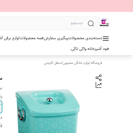
دسته‌بندی محصولات
پیگیری سفارش
همه محصولات
لوازم برقی آش
هود آشپزخانه.
واکی تاکی.
فروشگاه لوازم خانگی محبوبی
/
سطل کابینتی
س
بر
رن
دس
ق