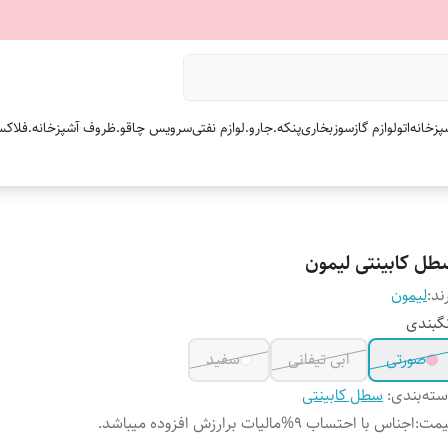
پزخانه
اتو
لوازم گازسوز
بخاری
پنکه.
جارو.
لوازم نفتی
سرویس چاقو.
ظروف آشپزخانه.
فلاکس
طل کابینتی لیمون
ند:
لیمون
گبندی
صورتی
ابی تیفانی
سفید
ته‌بندی
:
سطل کابینتی
یمت
:
اجناس با احتساب 9%مالیات برارزش افزوده میباشد.