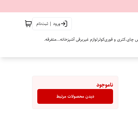
ورود | ثبت‌نام
 چای.
کتری و قوری
کولر
لوازم غیربرقی آشپزخانه...
متفرقه.
ناموجود
دیدن محصولات مرتبط