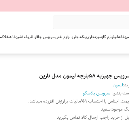
پزخانه
اتو
لوازم گازسوز
بخاری
پنکه.
جارو.
لوازم نفتی
سرویس چاقو.
ظروف آشپزخانه.
فلاکس
یس جهیزیه ۵۸پارچه لیمون مدل نارین
ند:
لیمون
ته‌بندی
:
سرویس پلاسکو
یمت
:
اجناس با احتساب 9%مالیات برارزش افزوده میباشد.
گ موجود
:
سفید
ل از خرید
:
راجب ارسال کالا تماس بگیرید