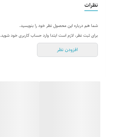
نظرات
- گیره
سایر
-ظرف حبوبات
شما هم درباره این محصول نظر خود را بنویسید.
توضیحات
-سبد نان
برای ثبت نظر، لازم است ابتدا وارد حساب کاربری خود شوید.
-سبد سبزیجات
-آبمیوه گیری
افزودن نظر
-فرچه دستی و ...
سرویس جهیزیه نارین ترکیبی منحصر بفرد از کل
سایرتوضیحات
شما به ارمغان می آورد.
کاربرد
لوازم آشپزخانه
کشور سازنده
ایران
مدل
سرویس جهیزیه پلاسکو نارین