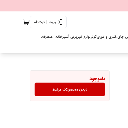
ورود | ثبت‌نام
 چای.
کتری و قوری
کولر
لوازم غیربرقی آشپزخانه...
متفرقه.
ناموجود
دیدن محصولات مرتبط