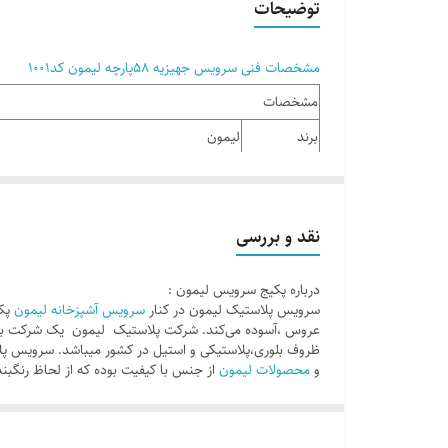
توضیحات
مشخصات فنی سرویس جهیزیه 58پارچه لیمون کد1001
مشخصات
برند
لیمون
تعداد پارچه
58 پارچه
ها
نقد و بررسی
تعداد تکه
58
جنس
پلاستیک فشرده
درباره پکیج سرویس لیمون :
جنس بدنه
پلاستیک
سرویس پلاستیک لیمون در کنار
سرویس آشپزخانه لیمون
پکی
عروس ،آسوده می‌کند. شرکت پلاستیک لیمون یک شرکت با س
رنگ
سفید
و
محصولات لیمون
از جنس با کیفیت بوده که از لحاظ رنگبند
رنگ محصول
سفید
ست کامل جهیزیه از قبیل :
سطل و فرچه حمام و دستشویی