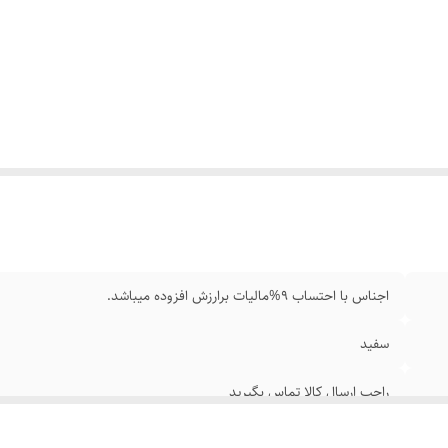
اجناس با احتساب 9%مالیات برارزش افزوده میباشد.
سفید
راجب ارسال کالا تماس بگیرید