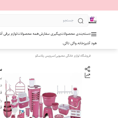
دسته‌بندی محصولات
پیگیری سفارش
همه محصولات
لوازم برقی آش
هود آشپزخانه.
واکی تاکی.
فروشگاه لوازم خانگی محبوبی
/
سرویس پلاسکو
سرو
بر
دس
ق
رن
قب