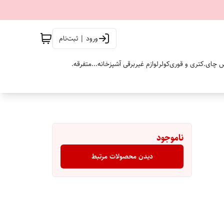
ورود | ثبت‌نام
 چای.
کتری و قوری
کولر
لوازم غیربرقی آشپزخانه...
متفرقه.
ناموجود
دیدن محصولات مرتبط