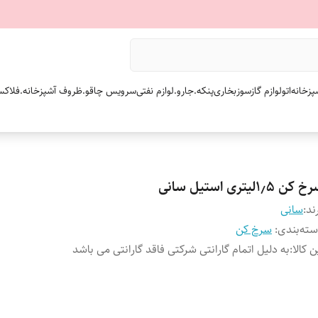
پزخانه
اتو
لوازم گازسوز
بخاری
پنکه.
جارو.
لوازم نفتی
سرویس چاقو.
ظروف آشپزخانه.
فلاکس
کن ۱٫۵لیتری استیل سانی
ند:
سانی
ته‌بندی
:
سرخ کن
ن کالا
:
به دلیل اتمام گارانتی شرکتی فاقد گارانتی می باشد