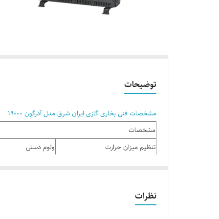
توضیحات
مشخصات فنی بخاری گازی ایران شرق مدل آذرگون 19000
مشخصات
تنظیم میزان حرارت
ولوم دستی
حداقل توان گرمایشی
5200کیلو کالری
حداکثر توان گرمایشی
7200 کیلوکالری
نظرات
حداکثر گاز مصرفی ( گاز مایع کپسول )
….
حداکثر گاز مصرفی( گاز طبیعی شهر)
….