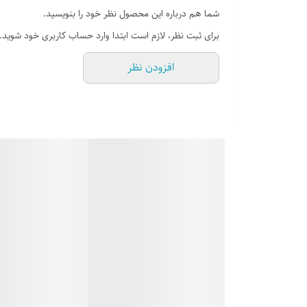
شما هم درباره این محصول نظر خود را بنویسید.
دودکش
✅
برای ثبت نظر، لازم است ابتدا وارد حساب کاربری خود شوید.
سایر مشخصات
مجهز به سنسور حرارت
افزودن نظر
فضای قابل گرمایش
40 متر مربع
قابلیت استفاده
ایستاده
قابلیت تنظیم دما
…
گاورنر
✅
نوع دستگاه
گازسوز