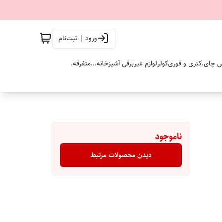
ورود | ثبت‌نام
 چای.
کتری و قوری
کولر
لوازم غیربرقی آشپزخانه...
متفرقه.
ناموجود
دیدن محصولات مرتبط