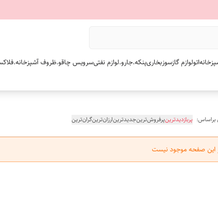
پزخانه
اتو
لوازم گازسوز
بخاری
پنکه.
جارو.
لوازم نفتی
سرویس چاقو.
ظروف آشپزخانه.
فلاکس
 براساس:
پربازدیدترین
پرفروش‌ترین
جدیدترین
ارزان‌ترین
گران‌ترین
ر این صفحه موجود نیست