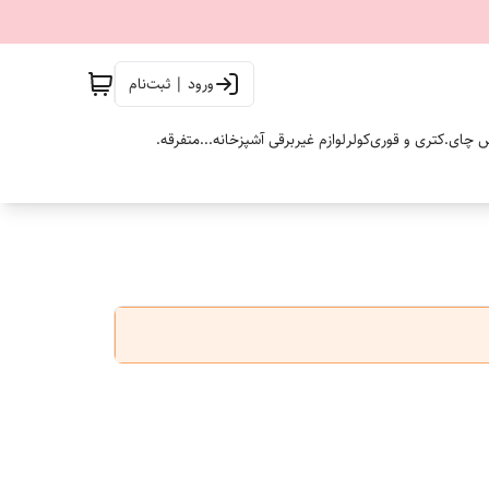
ورود | ثبت‌نام
 چای.
کتری و قوری
کولر
لوازم غیربرقی آشپزخانه...
متفرقه.