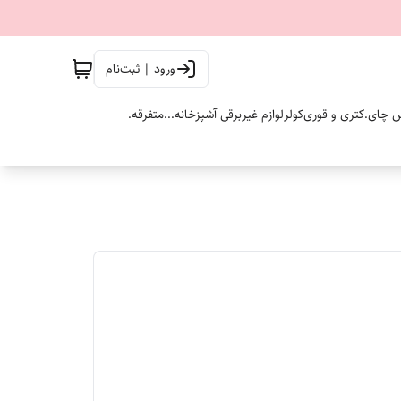
ورود | ثبت‌نام
 چای.
کتری و قوری
کولر
لوازم غیربرقی آشپزخانه...
متفرقه.