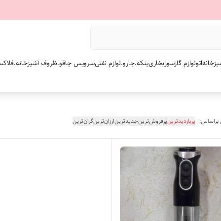
پزخانه
اتو
لوازم گازسوز
بخاری
پنکه.
جارو.
لوازم نفتی
سرویس چاقو.
ظروف آشپزخانه.
فلاکس
 براساس:
پربازدیدترین
پرفروش‌ترین
جدیدترین
ارزان‌ترین
گران‌ترین