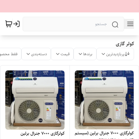
کولر گازی
پربازدیدترین
برندها
قیمت
دسته‌بندی
فقط محصول
کولرگازی ۷۰۰۰ جنرال برلین (سیستم
کولرگازی ۷۰۰۰ جنرال برلین