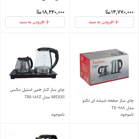
18,220,000
14,770,000
افزودن به سبد
افزودن به سبد
چای ساز کنار همی استیل مکسی
MEXXI مدل TM-186Z
چای ساز صفحه شیشه ای تکنو
مدل TE-988
ناموجود
ناموجود