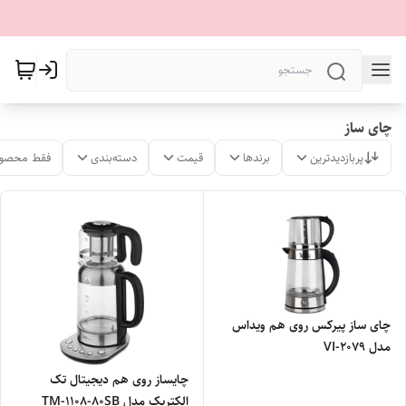
چای ساز
پربازدیدترین
برندها
قیمت
دسته‌بندی
فقط محصول
چای ساز پیرکس روی هم ویداس
مدل VI-2079
چایساز روی هم دیجیتال تک
الکتریک مدل TM-1108-80SB