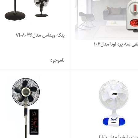
پنکه ویداس مدلVI-8036
ی سه پره لونا مدل۱۰۲
ناموجود
یزی ارشیا مدل بارانا