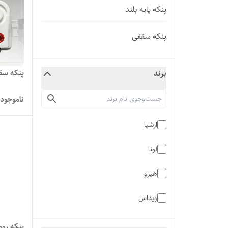
پنکه پایه بلند
پنکه سقفی
پنکه سقف
برند
ناموجود
ارشیا
لونا
هیرو
ویداس
پنکه روم