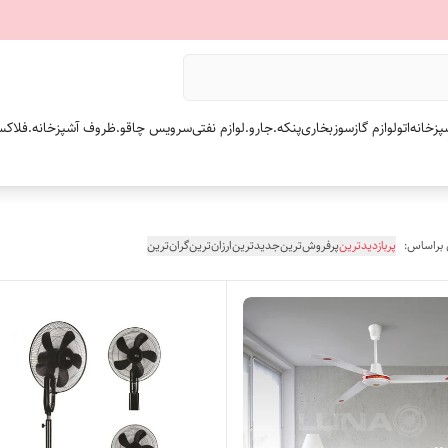
پزخانه
اتو
لوازم گازسوز
بخاری
پنکه.
جارو.
لوازم نفتی
سرویس چاقو.
ظروف آشپزخانه.
فلاکس
 براساس:
پربازدیدترین
پرفروش‌ترین
جدیدترین
ارزان‌ترین
گران‌ترین