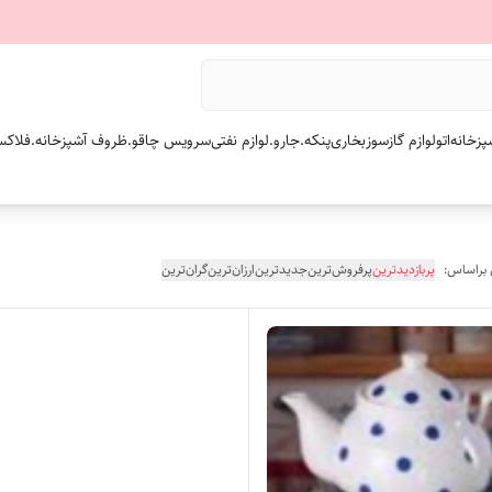
پزخانه
اتو
لوازم گازسوز
بخاری
پنکه.
جارو.
لوازم نفتی
سرویس چاقو.
ظروف آشپزخانه.
فلاکس
 براساس:
پربازدیدترین
پرفروش‌ترین
جدیدترین
ارزان‌ترین
گران‌ترین