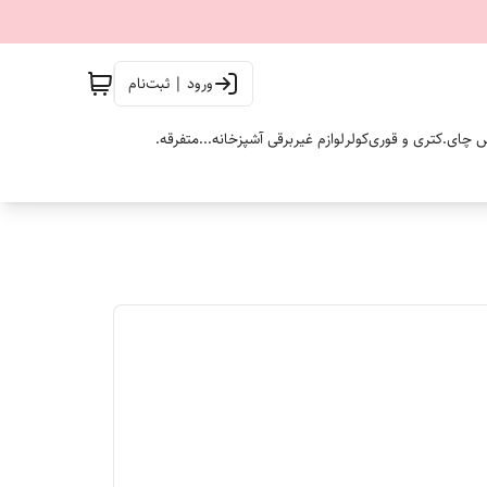
ورود | ثبت‌نام
 چای.
کتری و قوری
کولر
لوازم غیربرقی آشپزخانه...
متفرقه.