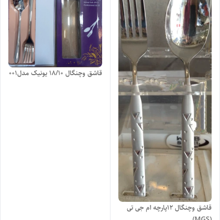
قاشق وچنگال 18/10 یونیک مدل۰۰۱
قاشق وچنگال ۱۲پارچه ام جی تی
(MGS)