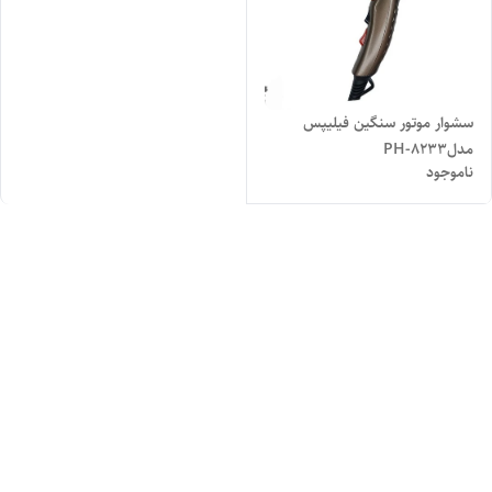
سشوار موتور سنگین فیلیپس
مدلPH-8233
ناموجود