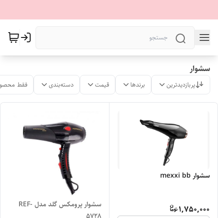
سشوار
پربازدیدترین
برندها
قیمت
دسته‌بندی
فقط محصول
سشوار mexxi bb
سشوار پرومکس گلد مدل REF-
1,750,000
5728