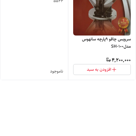
5544
سرویس چاقو ۹پارچه سانهوس
مدلSH-100
4,200,000
افزودن به سبد
ناموجود