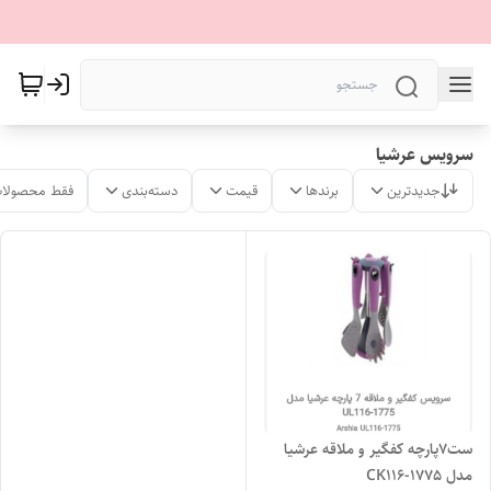
سرویس عرشیا
جدیدترین
برندها
قیمت
دسته‌بندی
فقط محصولات
ست۷پارچه کفگیر و ملاقه عرشیا
مدل CK116-1775