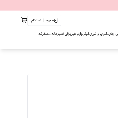
ورود | ثبت‌نام
 چای.
کتری و قوری
کولر
لوازم غیربرقی آشپزخانه...
متفرقه.