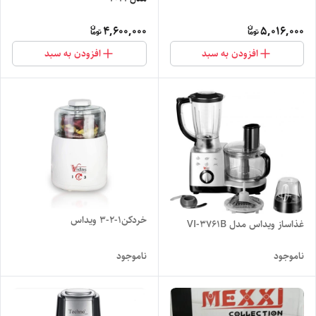
4,600,000
5,016,000
افزودن به سبد
افزودن به سبد
خردکن۱-۲-۳ ویداس
غذاساز ویداس مدل VI-3761B
ناموجود
ناموجود