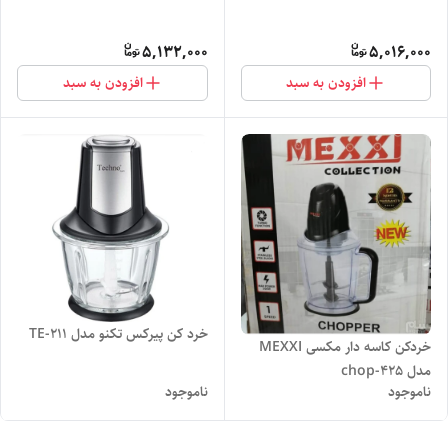
5,132,000
5,016,000
افزودن به سبد
افزودن به سبد
خرد کن پیرکس تکنو مدل TE-211
خردکن کاسه دار مکسی MEXXI
مدل chop-425
ناموجود
ناموجود