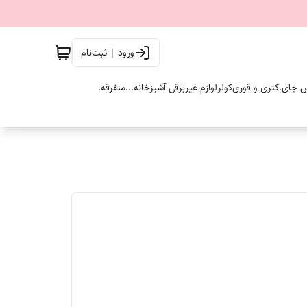
ورود | ثبت‌نام
 چای.
کتری و قوری
کولر
لوازم غیربرقی آشپزخانه...
متفرقه.