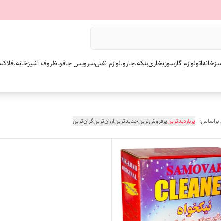
پزخانه
اتو
لوازم گازسوز
بخاری
پنکه.
جارو.
لوازم نفتی
سرویس چاقو.
ظروف آشپزخانه.
فلاکس
 براساس:
پربازدیدترین
پرفروش‌ترین
جدیدترین
ارزان‌ترین
گران‌ترین