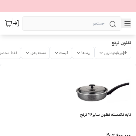
تفلون ترنج
پربازدیدترین
برندها
قیمت
دسته‌بندی
فقط محصول
تابه تکدسته تفلون سایز۲۶ ترنج
2,900,000