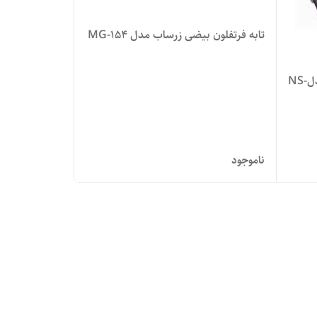
تابه فرتفلون بیضی زرساب مدل MG-154
تابه فر مستطیل گرانیتی زرساب مدلNS-
ناموجود