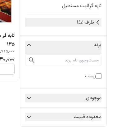
تابه گرانیت مستطیل
ظرف غذا
135
برند
,725,000
40,000
زرساب
موجودی
محدوده قیمت