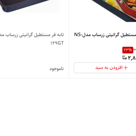
تابه فر مستطیل گرانیتی زرساب مدلNS-
129GT
23
%
3
2,8
افزودن به سبد
ناموجود