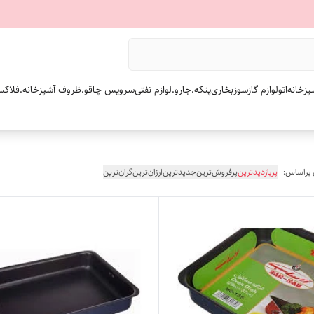
پزخانه
اتو
لوازم گازسوز
بخاری
پنکه.
جارو.
لوازم نفتی
سرویس چاقو.
ظروف آشپزخانه.
فلاکس
 براساس:
پربازدیدترین
پرفروش‌ترین
جدیدترین
ارزان‌ترین
گران‌ترین